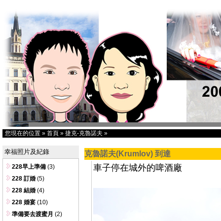
您現在的位置
»
首頁
»
捷克-克魯諾夫
»
幸福照片及紀錄
克魯諾夫(Krumlov) 到達
車子停在城外的啤酒廠
228早上準備
(3)
228 訂婚
(5)
228 結婚
(4)
228 婚宴
(10)
準備要去渡蜜月
(2)