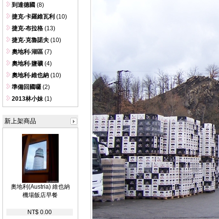
到達德國
(8)
捷克-卡羅維瓦利
(10)
捷克-布拉格
(13)
捷克-克魯諾夫
(10)
奧地利-湖區
(7)
奧地利-鹽礦
(4)
奧地利-維也納
(10)
準備回國囉
(2)
2013林小妹
(1)
新上架商品
奧地利(Austria) 維也納
機場飯店早餐
NT$ 0.00