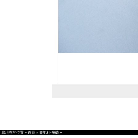
您現在的位置
»
首頁
»
奧地利-鹽礦
»