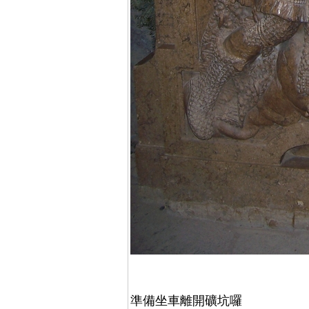
準備坐車離開礦坑囉