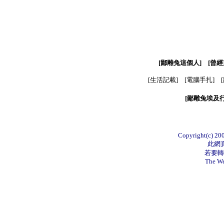
[
鄙雕兔這個人
] [
曾經
[
生活記載
] [
電腦手扎
] [
[
鄙雕兔埃及
Copyright(c) 200
此網
若要轉
The We