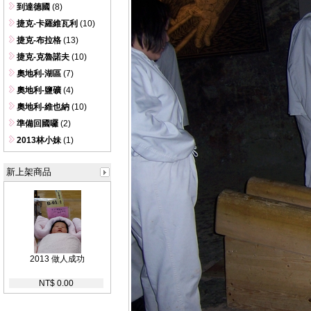
到達德國
(8)
捷克-卡羅維瓦利
(10)
捷克-布拉格
(13)
捷克-克魯諾夫
(10)
奧地利-湖區
(7)
奧地利-鹽礦
(4)
奧地利-維也納
(10)
準備回國囉
(2)
2013林小妹
(1)
新上架商品
2013 做人成功
NT$ 0.00