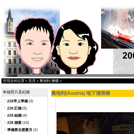
您現在的位置
»
首頁
»
奧地利-鹽礦
»
幸福照片及紀錄
奧地利(Austria) 地下溜滑梯
228早上準備
(3)
228 訂婚
(5)
228 結婚
(4)
228 婚宴
(10)
準備要去渡蜜月
(2)