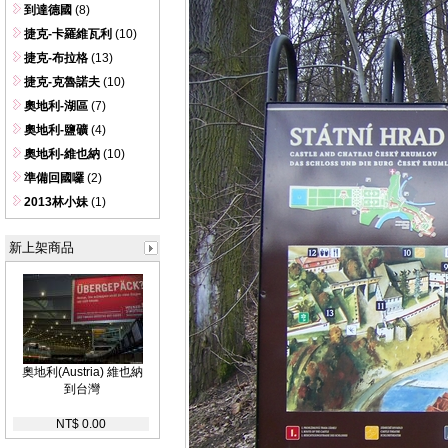
到達德國
(8)
捷克-卡羅維瓦利
(10)
捷克-布拉格
(13)
捷克-克魯諾夫
(10)
奧地利-湖區
(7)
奧地利-鹽礦
(4)
奧地利-維也納
(10)
準備回國囉
(2)
2013林小妹
(1)
新上架商品
奧地利(Austria) 維也納
到台灣
NT$ 0.00