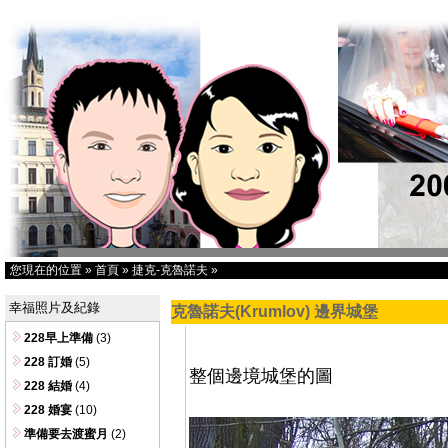
您現在的位置
»
首頁
»
捷克-克魯諾夫
»
幸福照片及紀錄
克魯諾夫(Krumlov) 邊界城堡
228早上準備
(3)
228 訂婚
(5)
整個邊境城堡的圖
228 結婚
(4)
228 婚宴
(10)
準備要去渡蜜月
(2)